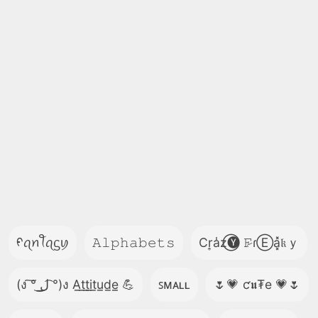
ᠻꪖꪀꪻꪖᦓꪗ
𝙰𝚕𝚙𝚑𝚊𝚋𝚎𝚝𝚜
Cr͎a̾z⃝🅨 𝙵̷ɾⒺa͓̽𝔨ｙ
(ง ͠° ͟ل͜ ͡°)ง A̲t̲t̲i̲t̲u̲d̲e̲ 💪
ꜱᴍᴀʟʟ
🌷💗 ƈ𝖚₮e 💗🌷