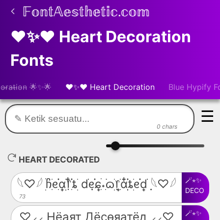
❤️✨❤️ Heart Decoration
Fonts
̴o̴r̴a̴t̴i̴o̴n̴ 🌟✨🌟
❤️✨❤️ Heart Decoration
Blue Hypify F
☰
0 chars
HEART DECORATED
🪄⋆✨
𓆩♡𓆪 ׅׄჩִׂᧉ᩠ִׂ֗αׂׅׅ᥅ִ໋֗ȶׂׅ dׂׂ݂݂ᧉ᩠֗ɕִׄ˖ִ࣪ᦒ᩠ׂׅ᥅ִׂαִׂ໋ׅׅ֗ȶׂׅᧉ᩠֗dׂׂ݂݂ 𓆩♡𓆪
DECO
73
🪄⋆✨
♡⸝⸝ Hёаят Дёcѳяатёд ⸝⸝♡