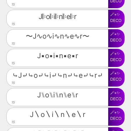
DECO
15
🪄⋆✨
J𝄆o𝄆i𝄆n𝄆e𝄆r
DECO
15
🪄⋆✨
〜J∿o∿i∿n∿e∿r〜
DECO
15
🪄⋆✨
J▪o▪i▪n▪e▪r
DECO
15
🪄⋆✨
⤷J⤶⤷o⤶⤷i⤶⤷n⤶⤷e⤶⤷r⤶
DECO
15
🪄⋆✨
J⑊o⑊i⑊n⑊e⑊r
DECO
15
🪄⋆✨
J〵o〵i〵n〵e〵r
DECO
15