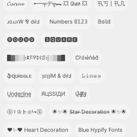
𝓒𝓾𝓻𝓼𝓲𝓿𝓮
╾━╤デ╦︻ 💥 G̷u̷n̷ 💥
卂丂丨卂几
ɹoɹɹıW ⅋ dılℲ
Numbers 𝟘𝟙𝟚𝟛
𝔹𝕠𝕝𝕕
🅡🅞🅤🅝🅓
🆂🆀🆄🅰🆁🅴
█▓▒­░⡷ꔪ𖦪ꛈꛕ𖤰ꕷ⢾░▒▓█
C͛r͛o͛w͛n͛e͛d͛
ֆզʊɨɢɢʟɛ
ɿoɿɿiM & dılℲ
𝙻̷𝚒̷𝚗̷𝚎̷𝚜̷
U̺n̺d̺e̺r̺l̺i̺n̺e̺
ЯЦSSIДИ
U̵̮̽g̶͙̾ḽ̸͊y̵̤̒
ⓢ☿♔♭⊙↳ⓢ
🌟✨🌟 S̴t̴a̴r̴ ̴D̴e̴c̴o̴r̴a̴t̴i̴o̴n̴ 🌟✨🌟
❤️✨❤️ Heart Decoration
Blue Hypify Fonts