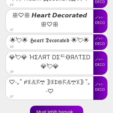
DECO
23
ꕥ♡ꕥ 𝙃𝙚𝙖𝙧𝙩 𝘿𝙚𝙘𝙤𝙧𝙖𝙩𝙚𝙙
🪄⋆✨
DECO
ꕥ♡ꕥ
37
🪄⋆✨
🌟💘🌟 𝕳𝖊𝖆𝖗𝖙 𝕯𝖊𝖈𝖔𝖗𝖆𝖙𝖊𝖉 🌟💘🌟
DECO
43
💎💘💎 ΉΣΛЯƬ DΣᄃӨЯΛƬΣD
🪄⋆✨
DECO
💎💘💎
29
♡·｡˚ ꛅ𖤟𖤬𖦪𖢧 𖤀𖤟ꛕ𖣠𖦪𖤬𖢧𖤟𖤀 ˚｡
🪄⋆✨
DECO
·♡
37
Muat lebih banyak...