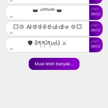
28
🪄⋆✨
👑 ᴬᵗᵗⁱᵗᵘᵈᵉ 👑
DECO
28
🪄⋆✨
💥💢 A𝄆t𝄆t𝄆i𝄆t𝄆u𝄆d𝄆e 💢💥
DECO
28
🪄⋆✨
🛡️ მནནἶནυძპ ⚔️
DECO
28
Muat lebih banyak...