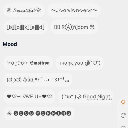
🌸 𝓑𝓮𝓪𝓾𝓽𝓲𝓯𝓾𝓵 🌸
〜J∿o∿i∿n∿e∿r〜
⟦b⟧⟦o⟧⟦x⟧⟦e⟧⟦d⟧
😵‍💫 ᖇⒶ⦏n̂⦎d໐m 😳
Mood
☞ó ͜つò☞ 𝕰𝖒𝖔𝖙𝖎𝖈𝖔𝖓
тнαηк уσυ ദ്ദി(ᵔᗜᵔ)
(ಥ ͜ʖಥ) ֆǟɖ ٩꒰´·⌢•｀꒱۶⁼³₌₃
♥♡~LØVE U~♥♡
( ^ω^ )🌙 G͢o͢o͢d͢ N͢i͢g͢h͢t͢
☀️ 🅖🅞🅞🅓 🅜🅞🅡🅝🅘🅝🅖