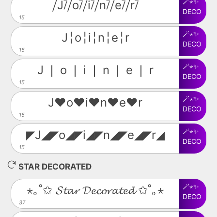
🪄⋆✨
⧸J⧶⧸o⧶⧸i⧶⧸n⧶⧸e⧶⧸r⧶
DECO
15
🪄⋆✨
J╎o╎i╎n╎e╎r
DECO
15
🪄⋆✨
J ❘ o ❘ i ❘ n ❘ e ❘ r
DECO
15
🪄⋆✨
J♥o♥i♥n♥e♥r
DECO
15
🪄⋆✨
◤J◢◤o◢◤i◢◤n◢◤e◢◤r◢
DECO
15
STAR DECORATED
🪄⋆✨
⋆｡˚✩ 𝓢𝓽𝓪𝓻 𝓓𝓮𝓬𝓸𝓻𝓪𝓽𝓮𝓭 ✩˚｡⋆
DECO
37