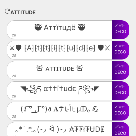
ATTITUDE
🪄⋆✨
🥷 Аттїтцдё 🥷
DECO
28
🪄⋆✨
⚔️🛡️ ⁅A⁆⁅t⁆⁅t⁆⁅i⁆⁅t⁆⁅u⁆⁅d⁆⁅e⁆ 🛡️⚔️
DECO
28
🪄⋆✨
🚨 ᴀᴛᴛɪᴛᴜᴅᴇ 🚨
DECO
28
🪄⋆✨
◥꧁ད α††ï†udε ཌ꧂◤
DECO
28
🪄⋆✨
(ง ͠° ͟ل͜ ͡°)ง 𝐀☂𝚝̷ﺃ𝚝µᗪₑ 💪
DECO
28
🪄⋆✨
｡*ﾟ.*.｡(っ ᐛ )っ ₳₮₮ł₮ɄĐɆ
DECO