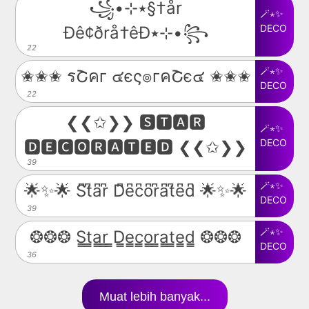
꧁•⊹٭§†år
🪄⋆✨
DECO
Ðê¢ðrå†êÐ٭⊹•꧂
22
🪄⋆✨
✬✬✬ รՇคг ๔єς๏гคՇє๔ ✬✬✬
DECO
22
❮❮✩❯❯ 🆂🆃🅰🆁
🪄⋆✨
DECO
🅳🅴🅲🅾🆁🅰🆃🅴🅳 ❮❮✩❯❯
39
🪄⋆✨
🌟✨🌟 S͆t͆a͆r͆ D͆e͆c͆o͆r͆a͆t͆e͆d͆ 🌟✨🌟
DECO
39
🪄⋆✨
❂❂❂ S̳t̳a̳r̳ ̳D̳e̳c̳o̳r̳a̳t̳e̳d̳ ❂❂❂
DECO
36
Muat lebih banyak...